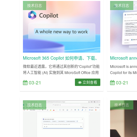
过来。 wget https://huggingface.co/sta……
编会详细的告诉大家m
技术日志
技术日志
Microsoft 365 Copilot 如何申请、下载、
Microsoft ann
安装、使用？
powered futur
微软最近透露，它将通过其创新的“Copilot”功能
Microsoft is an
将人工智能 (AI) 实施到其 MicroSoft Office 应用
Copilot for its 
程序中，包括 Word。 这项新功能能够根据用户
today, designed 
03-21
03-21
立刻查看
提示通过自然语言生成文本，允许用户请求帮助
generating docu
创建特定主题的报告，同时还能够参考离线源材
and muc……
料，例如计算机上的其他文档。它可以帮助我们
撰写文档、制作表格、设计演示文稿等等。但
技术日志
技术日志
是，有时候我们也会遇到一……