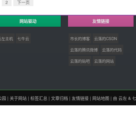
2
下一页
网站驱动
友情链接
云左主机
七牛云
市长的博客
云落的CSDN
云落的腾讯微博
云落的代码
云落的贴吧
云落的网站
公园
|
关于网站
|
标签汇总
|
文章归档
|
友情链接
|
网站地图
| 由
云左
&