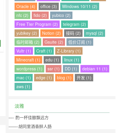
Oracle (4)
office (3)
Windows 10/11 (2)
nfc (2)
fido (2)
yubico (2)
Free Tier Program (2)
telegram (2)
yubikey (2)
Notion (2)
接码 (2)
mysql (2)
临时邮箱 (2)
Gsuite (2)
低价订阅 (1)
Vultr (1)
Craft (1)
Z-Library (1)
口
Minecraft (1)
edu (1)
linux (1)
wordpress (1)
ssr (1)
DD (1)
debian 11 (1)
mac (1)
edge (1)
blog (1)
开发 (1)
aws (1)
淡雅
—- 酌一杯佳酿飘远方
——-胡同里酒香醉人肠