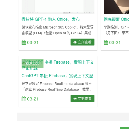
微软将 GPT-4 融入 Office，发布
彻底颠覆 Offi
Microsoft 365 Copilot
微软宣布推出 Microsoft 365 Copilot，将大型语
早期推测，GPT
言模型 (LLM)（包括 Open AI 的 GPT-4）集成
（见下图） 果不
到 Microsoft 365 应用程序中。 微软董事长兼首
软宣布，正式为 Mi
03-21
03-21
立刻查看
席执行官 Satya Nadella 表示：“今天标志着我
人工智能驱动的 Copi
们与计算交互方式的演变迈出了重要的一步，这
Copilot）
将从根本上改变我们的工作方式并释放出新一轮
件、演示文稿和更多
的生产力增长。” 根据介绍，……
OpenAI 的 G
技术日志
ChatGPT 串接 Firebase，實現上下文歷
史紀錄
建立與設定 Firebase Realtime database 參考
「建立 Firebase RealTime Database」教學，
建立一個 Firebase Realtime database。 參考
03-21
立刻查看
「設定 Firebase RealTime Database 安全規
則」教學，將讀取和寫入的規則都設為 true。
參考「串接 Firebase R……