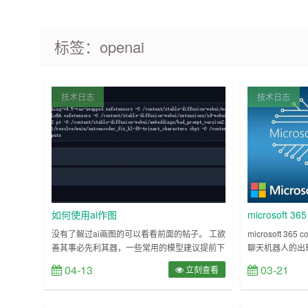
标签：openai
技术日志
技术日志
如何使用ai作图
microsoft 36
365 copilo
没有了解过ai画图的可以看看前面的帖子。 工欲
microsoft 36
善其事必先利其器，一些常用的模型建议提前下
聊天机器人的出
好。 colab白piao用户更是如此，强烈建议将常
ai产品，微软页同样
04-13
03-21
立刻查看
用模型放谷歌盘，C站H站高峰期速度不稳定，
copilot，
往往等上半小时下载。 建议先用huggingface下
word文档能够
载，使用结束后备份到谷歌盘，下次使用直接拖
格能够更加轻松