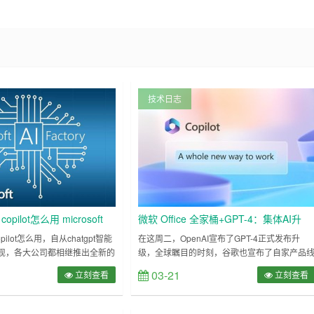
技术日志
5 copilot怎么用 microsoft
微软 Office 全家桶+GPT-4：集体AI升
t使用方法
级，Copilot小帮手到来
5 copilot怎么用，自从chatgpt智能
在这周二，OpenAI宣布了GPT-4正式发布升
现，各大公司都相继推出全新的
级，全球瞩目的时刻，谷歌也宣布了自家产品
推出了ai产品microsoft 365
中集成AI功能的重磅更新，包括Gmail以及
03-21
立刻查看
立刻查看
其中为用户提供全新的工作方式，例如
Google Doc、Sheets、Slides等所有
总结文档并且提出建议，Excel表
Workspace办公组件，还开放了自家的大语言
的建立复杂的电子表格，下面小
型PaLM的 API。 微软不遑多让的，在前脚