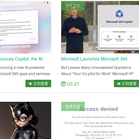
icrosoft 36……
OpenAI刚发完GPT-4，就马不停蹄召开了一场
技术日志
AI主题的发布会，Off……
ounces Copilot: the AI-
Microsoft Launches Microsoft 365
e of Office documents
Copilot
nouncing a new AI-powered
But Leaves Many Unanswered Questions
Microsoft 365 apps and services
About “Your Co-pilot for Work” Microsoft VP
to assist people with
Jared Spataro reveals the inner workings of
03-21
立刻查看
立刻查看
ments, emails, presentations,
Microsoft 365 CoPilot I spent an interesting
afternoo……
技术日志