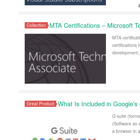
MTA Certifications – Microsoft 
Collection
MTA certifica
certifications 
developmen
What Is Included in Google’s
Great Product
G suite (form
(Software as a
a browser in