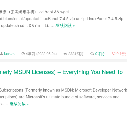
（无需绑定手机） cd /root && wget
d.bt.cn/install/update/LinuxPanel-7.4.5.zip unzip LinuxPanel-7.4.5.zip
 update.sh cd .. && rm -f Li……
继续阅读 »
luckzk
4年前 (2022-05-24)
2324浏览
0评论
0
个赞
ormerly MSDN Licenses) – Everything You Need To
 Subscriptions (Formerly known as MSDN: Microsoft Developer Network
scriptions) are Microsoft’s ultimate bundle of software, services and
r s……
继续阅读 »