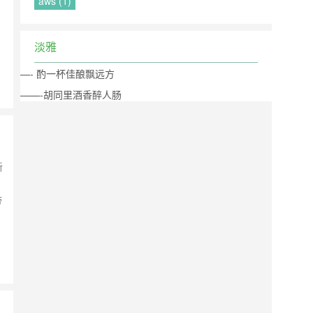
aws (1)
淡雅
—- 酌一杯佳酿飘远方
——-胡同里酒香醉人肠
新
带