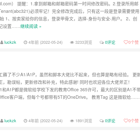
l.com
） 提醒：1.拿到邮箱和邮箱密码第一时间修改密码。2.登录所用邮
enant(abc321)必须牢记！完全修改完成后，只有这一段是登录需要使用
始 1、按卖家给你的信息，登录甲骨文，选择-身份与安全-用户。 2、创
记设置……
继续阅读 »
luckzk
4年前 (2022-05-24)
3233浏览
0评论
0
个赞
工薅了不少A1/A1P，虽然和脚本大佬比不起来，但也算是略有经验。 更
正，勘误帖，更新修改和补充，特此感谢! 同时也欢迎各位大佬斧正！
 A1和A1P都是微软给学校下发的教育Office 365许可，最大的区别是A1不
ffice客户端，但每个号都带有5T的OneDrive。 教育Tag 这是微软给……
luckzk
4年前 (2022-05-24)
1891浏览
0评论
0
个赞