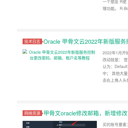
一个朋友 R
理功能。 R-B
Oracle 甲骨文云2022年新
技术日志
2022年1
改动就是： 
认为：Defa
中； 其他大
击右上角人头
甲骨文oracle修改邮箱，新增修
网络资源
买的账号要素：