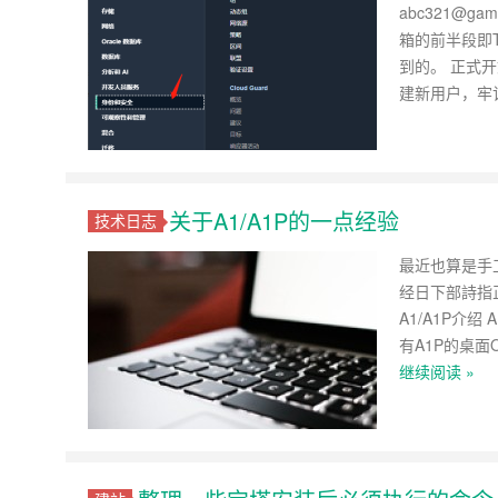
abc321@gami
箱的前半段即T
到的。 正式开
建新用户，牢
关于A1/A1P的一点经验
技术日志
最近也算是手
经日下部詩指
A1/A1P介绍
有A1P的桌面O
继续阅读 »