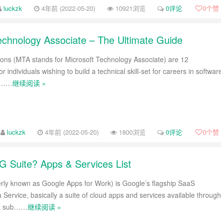
luckzk
4年前 (2022-05-20)
10921浏览
0评论
0
个赞
Technology Associate – The Ultimate Guide
tions (MTA stands for Microsoft Technology Associate) are 12
for individuals wishing to build a technical skill-set for careers in softwar
t,……
继续阅读 »
luckzk
4年前 (2022-05-20)
1800浏览
0评论
0
个赞
 G Suite? Apps & Services List
erly known as Google Apps for Work) is Google’s flagship SaaS
 Service, basically a suite of cloud apps and services available through
 a sub……
继续阅读 »