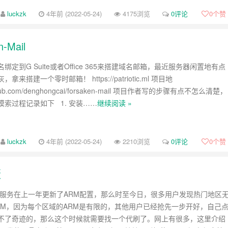
luckzk
4年前 (2022-05-24)
4175浏览
0评论
0
个赞
Mail
绑定到G Suite或者Office 365来搭建域名邮箱，最近服务器闲置地有点
来搭建一个零时邮箱！ https://patriotic.ml 项目地
github.com/denghongcai/forsaken-mail 项目作者写的步骤有点不怎么清楚，
摸索过程记录如下 1. 安装……
继续阅读 »
luckzk
4年前 (2022-05-24)
2210浏览
0评论
0
个赞
版
云服务在上一年更新了ARM配置，那么时至今日，很多用户发现热门地区
RM，因为每个区域的ARM是有限的，其他用户已经抢先一步开好，自己
不了奇迹的，那么这个时候就需要找一个代刷了。网上有很多，这里介绍