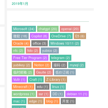
2019年1月
Microsoft (24)
chatgpt (20)
openai (20)
微软 (18)
Copilot (8)
OneDrive (7)
E5 (6)
Oracle (4)
office (3)
Windows 10/11 (2)
的
nfc (2)
fido (2)
yubico (2)
Free Tier Program (2)
telegram (2)
yubikey (2)
Notion (2)
接码 (2)
mysql (2)
临时邮箱 (2)
Gsuite (2)
低价订阅 (1)
Vultr (1)
Craft (1)
Z-Library (1)
Minecraft (1)
edu (1)
linux (1)
wordpress (1)
ssr (1)
DD (1)
debian 11 (1)
mac (1)
edge (1)
blog (1)
开发 (1)