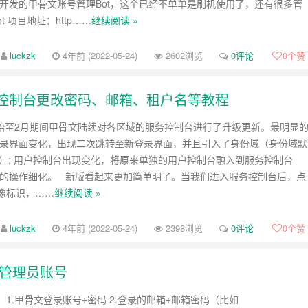
佬 开发的甲骨文账号管理Bot，这个已经不单单是刷机使用了，还有很多管
ot 项目地址：http……
继续阅读 »
luckzk
4年前 (2022-05-24)
2602浏览
0评论
0
个赞
版服务控制台更改密码、邮箱、租户名等教程
月开始至2月期间甲骨文陆续对各区域的服务控制台进行了升级更新。最明显
登录界面变化，出现二次跳转至新登录界面，并且引入了身份域（身份域默
ult）; 用户控制台出现变化，将原来单独的用户控制台融入到服务控制台
量的操作细化。 新版看起来更加简单明了。当我们进入服务控制台后，点
像标识，……
继续阅读 »
luckzk
4年前 (2022-05-24)
2398浏览
0评论
0
个赞
改管理员账号
1.甲骨文登录账号+密码 2.登录的邮箱+邮箱密码（比如