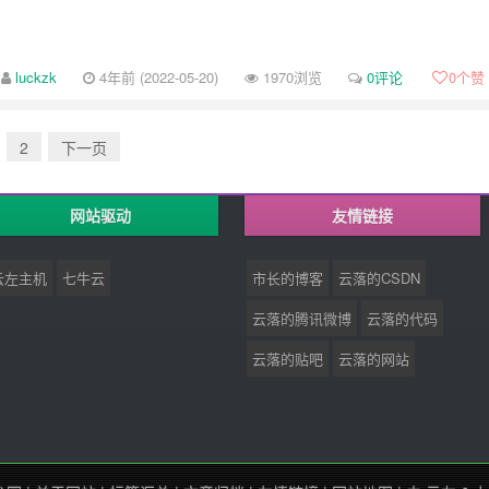
luckzk
4年前 (2022-05-20)
1970浏览
0评论
0
个赞
2
下一页
网站驱动
友情链接
云左主机
七牛云
市长的博客
云落的CSDN
云落的腾讯微博
云落的代码
云落的贴吧
云落的网站