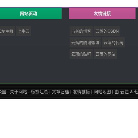
网站驱动
友情链接
云左主机
七牛云
市长的博客
云落的CSDN
云落的腾讯微博
云落的代码
云落的贴吧
云落的网站
公园
|
关于网站
|
标签汇总
|
文章归档
|
友情链接
|
网站地图
| 由
云左
&