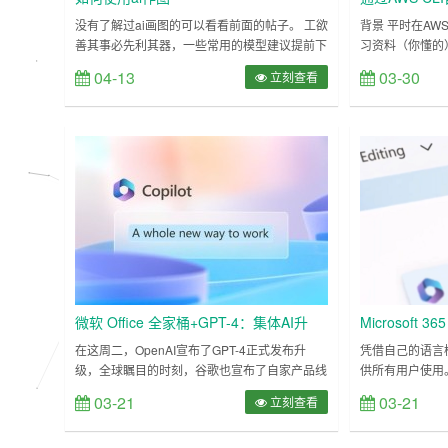
没有了解过ai画图的可以看看前面的帖子。 工欲
背景 平时在AW
善其事必先利其器，一些常用的模型建议提前下
习资料（你懂的
好。 colab白piao用户更是如此，强烈建议将常
家提供1年免费
04-13
03-30
立刻查看
用模型放谷歌盘，C站H站高峰期速度不稳定，
一切看起来不错
往往等上半小时下载。 建议先用huggingface下
了多久就会被 
载，使用结束后备份到谷歌盘，下次使用直接拖
容器吧（内存有
过来。 wget https://huggingface.co/sta……
发现不好用时手
端口都换完了就
办法。 但最近
微软 Office 全家桶+GPT-4：集体AI升
Microsoft 3
级，Copilot小帮手到来
动化工作
在这周二，OpenAI宣布了GPT-4正式发布升
凭借自己的语言模型，M
级，全球瞩目的时刻，谷歌也宣布了自家产品线
供所有用户使用。 
中集成AI功能的重磅更新，包括Gmail以及
Chat 的机器人 
03-21
03-21
立刻查看
Google Doc、Sheets、Slides等所有
我们很荣幸推出 Mi
Workspace办公组件，还开放了自家的大语言模
的个人助理有望