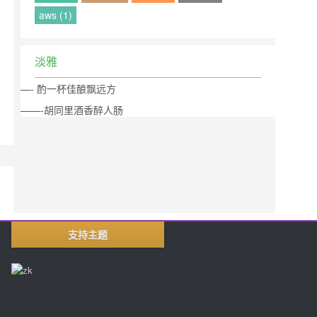
aws (1)
淡雅
—- 酌一杯佳酿飘远方
——-胡同里酒香醉人肠
支持主题