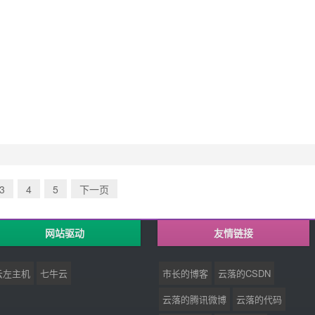
3
4
5
下一页
网站驱动
友情链接
云左主机
七牛云
市长的博客
云落的CSDN
云落的腾讯微博
云落的代码