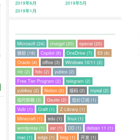
们
2019年6月
2019年5月
2019年1月
Microsoft (24)
chatgpt (20)
openai (20)
微软 (18)
Copilot (8)
OneDrive (7)
E5 (6)
Oracle (4)
office (3)
Windows 10/11 (2)
nfc (2)
fido (2)
yubico (2)
Free Tier Program (2)
telegram (2)
yubikey (2)
Notion (2)
接码 (2)
mysql (2)
这
临时邮箱 (2)
Gsuite (2)
低价订阅 (1)
轮
Vultr (1)
Craft (1)
Z-Library (1)
Minecraft (1)
edu (1)
linux (1)
wordpress (1)
ssr (1)
DD (1)
debian 11 (1)
mac (1)
edge (1)
blog (1)
开发 (1)