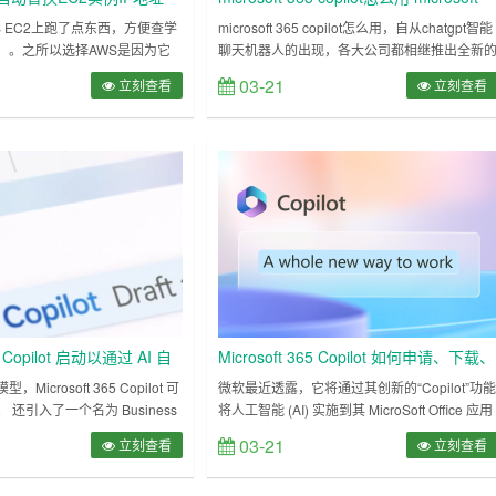
365 copilot使用方法
S EC2上跑了点东西，方便查学
microsoft 365 copilot怎么用，自从chatgpt智能
）。之所以选择AWS是因为它
聊天机器人的出现，各大公司都相继推出全新
套餐，另外海外节点稳定。起先
ai产品，微软页同样推出了ai产品microsoft 365
03-21
立刻查看
立刻查看
，可以实现自由冲浪。 但过不
copilot，其中为用户提供全新的工作方式，例
王府井 屏蔽，没办法，多启几个
word文档能够总结文档并且提出建议，Excel表
限，一次启用5个不同的端口，
格能够更加轻松的建立复杂的电子表格，下面
工切换本机客户端端口呗，5个
编会详细的告诉大家microsoft 36……
重新绑定个弹性IP，也算个解决
……
65 Copilot 启动以通过 AI 自
Microsoft 365 Copilot 如何申请、下载、
安装、使用？
icrosoft 365 Copilot 可
微软最近透露，它将通过其创新的“Copilot”功
还引入了一个名为 Business
将人工智能 (AI) 实施到其 MicroSoft Office 应用
在通过进行传输期间 LinkedIn，
程序中，包括 Word。 这项新功能能够根据用
03-21
立刻查看
立刻查看
crosoft 365 副驾驶，这款新
提示通过自然语言生成文本，允许用户请求帮
在我们日常使用的应用程序中提
创建特定主题的报告，同时还能够参考离线源