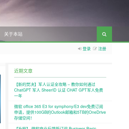
关于本站
登录
注册
近期文章
【新的焚决】军人认证全攻略 – 教你如何通过
ChatGPT 军人 SheerID 认证 CHAT GPT军人免费
一年
微软 office 365 E3 for symphony/E3 dev免费订阅
申请，提供100GB的Outlook邮箱和5TB的OneDrive
存储空间！
【补档】 微软商业反馈版订阅 Business Basic