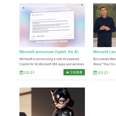
型PaLM的 API。 微软不遑多让的，在前脚
供更高的工作效
OpenAI刚发完GPT-4，就马不停蹄召开了一场
有订阅者发布，
AI主题的发布会，Off……
Microsoft announces Copilot: the AI-
Microsoft Lau
powered future of Office documents
Copilot
Microsoft is announcing a new AI-powered
But Leaves Man
Copilot for its Microsoft 365 apps and services
About “Your Co-p
today, designed to assist people with
Jared Spataro re
03-21
03-21
立刻查看
generating documents, emails, presentations,
Microsoft 365 Co
and muc……
afternoo……