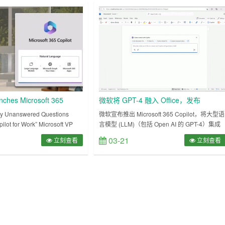
率。 该新颖性从今天起面向所
料，例如计算机上的其他文档。它可以帮助我
标志着……
撰写文档、制作表格、设计演示文稿等等。但
是，有时候我们也会遇到一……
nches Microsoft 365
微软将 GPT-4 融入 Office，发布
Microsoft 365 Copilot
y Unanswered Questions
微软宣布推出 Microsoft 365 Copilot，将大型语
ilot for Work” Microsoft VP
言模型 (LLM)（包括 Open AI 的 GPT-4）集成
veals the inner workings of
到 Microsoft 365 应用程序中。 微软董事长兼首
03-21
立刻查看
立刻查看
Pilot I spent an interesting
席执行官 Satya Nadella 表示：“今天标志着我
们与计算交互方式的演变迈出了重要的一步，
将从根本上改变我们的工作方式并释放出新一
的生产力增长。” 根据介绍，……