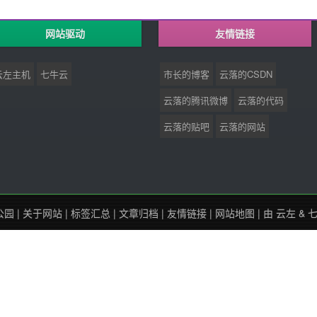
网站驱动
友情链接
云左主机
七牛云
市长的博客
云落的CSDN
云落的腾讯微博
云落的代码
云落的贴吧
云落的网站
公园
|
关于网站
|
标签汇总
|
文章归档
|
友情链接
|
网站地图
| 由
云左
&