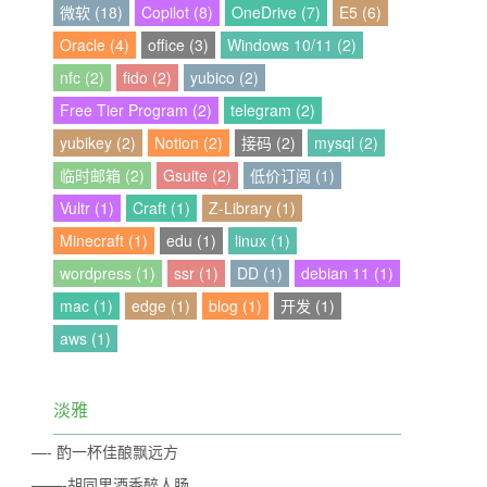
微软 (18)
Copilot (8)
OneDrive (7)
E5 (6)
Oracle (4)
office (3)
Windows 10/11 (2)
nfc (2)
fido (2)
yubico (2)
Free Tier Program (2)
telegram (2)
yubikey (2)
Notion (2)
接码 (2)
mysql (2)
临时邮箱 (2)
Gsuite (2)
低价订阅 (1)
Vultr (1)
Craft (1)
Z-Library (1)
Minecraft (1)
edu (1)
linux (1)
wordpress (1)
ssr (1)
DD (1)
debian 11 (1)
mac (1)
edge (1)
blog (1)
开发 (1)
aws (1)
淡雅
—- 酌一杯佳酿飘远方
——-胡同里酒香醉人肠