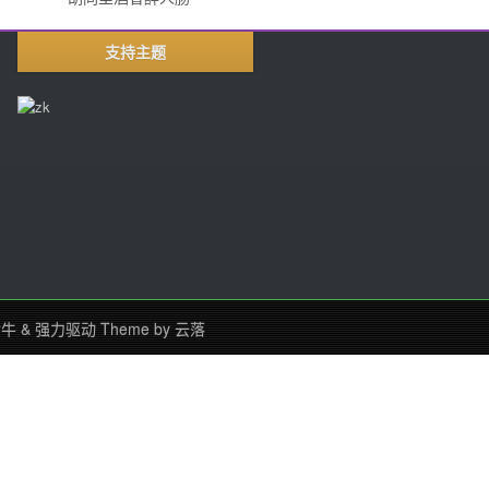
支持主题
七牛
&
强力驱动
Theme by
云落