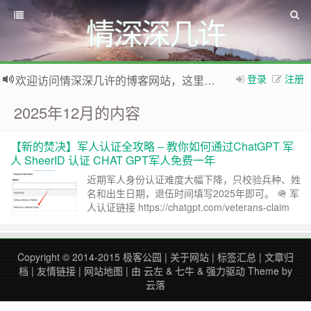
情深深几许
如果您觉得本站非常有看点，那么赶紧使用Ctrl+D 收藏本网站吧
欢迎访问情深深几许的博客网站，这里有免费网络资源信息，WordPress教程，Python、MySQL教程
登录
注册
2025年12月的内容
【新的焚决】军人认证全攻略 – 教你如何通过ChatGPT 军
人 SheerID 认证 CHAT GPT军人免费一年
近期军人身份认证难度大幅下降，只校验兵种、姓
名和出生日期，退伍时间填写2025年即可。 🪖 军
人认证链接 https://chatgpt.com/veterans-claim
方法一：借助 AI 和网络公开信息 选择认证类型为
“预备役” 2. 利用 ChatGPT、Grok、Gemini 等主
流 AI，输入提示词搜索公开退伍军人信息，例
Copyright © 2014-2015
极客公园
|
关于网站
|
标签汇总
|
文章归
如： ……
继续阅读 »
档
|
友情链接
|
网站地图
| 由
云左
&
七牛
&
强力驱动
Theme by
云落