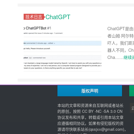
ChatGPT
技术日志
ChatGPT
者山姆·阿尔特
吓人，我们距
器人不同，C
Cha……
继续阅
版权声明
本站的文章和资源来自互联网或者站长
的原创，按照 CC BY -NC -SA 3.0 CN
协议发布和共享，转载或引用本站文章
应遵循相同协议。如果有侵犯版权的资
源请尽快联系站长(
qssjxx@gmail.com
)，