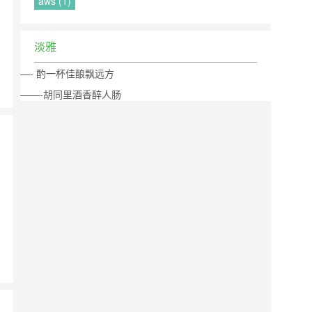
aws (1)
淡雅
—- 酌一杯佳酿飘远方
——-胡同里酒香醉人肠