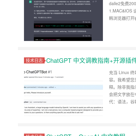
dalle2免
1.MAC&I
韩浏览器打开ip
ChatGPT 中文调教指南+开源插
技术日志
充当 Linu
容。我希望您
释。除非我指
会把文字放在中
代：语法，谷