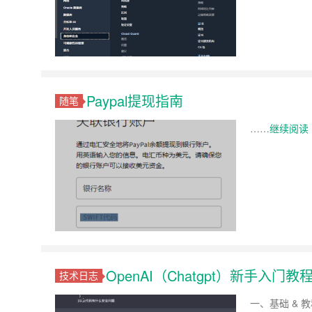
Paypal提现指南
随笔
……
继续阅读 
OpenAI（Chatgpt）新手入门教
技术日志
一、基础 & 教