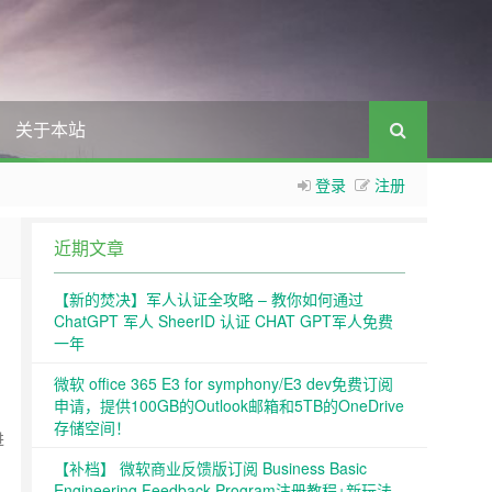
关于本站
登录
注册
近期文章
【新的焚决】军人认证全攻略 – 教你如何通过
ChatGPT 军人 SheerID 认证 CHAT GPT军人免费
一年
微软 office 365 E3 for symphony/E3 dev免费订阅
申请，提供100GB的Outlook邮箱和5TB的OneDrive
和
存储空间！
进
【补档】 微软商业反馈版订阅 Business Basic
Engineering Feedback Program注册教程+新玩法