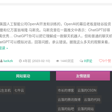
是由美国人工智能公司OpenAI开发和训练的，OpenAI的幕后老板是硅谷投资
曼和亿万富翁埃隆·马斯克。马斯克曾在一篇推文中表示：ChatGPT好得
离优秀… ChatGPT你可以把它理解成一款聊天机器人，但和普通的聊天
hatGPT可以模拟对话，回答问题，承认错误。据我这么多天的观察来看，
读 »
luckzk
4年前 (2023-02-10)
1440浏览
0评论
0
个赞
网站驱动
友情链接
云左主机
七牛云
市长的博客
云落的CSDN
云落的腾讯微博
云落的代码
云落的贴吧
云落的网站