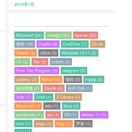
2019年1月
Microsoft (24)
chatgpt (20)
openai (20)
微软 (18)
Copilot (8)
OneDrive (7)
E5 (6)
Oracle (4)
office (3)
Windows 10/11 (2)
nfc (2)
fido (2)
yubico (2)
Free Tier Program (2)
telegram (2)
yubikey (2)
Notion (2)
接码 (2)
mysql (2)
临时邮箱 (2)
Gsuite (2)
低价订阅 (1)
Vultr (1)
Craft (1)
Z-Library (1)
Minecraft (1)
edu (1)
linux (1)
wordpress (1)
ssr (1)
DD (1)
debian 11 (1)
mac (1)
edge (1)
blog (1)
开发 (1)