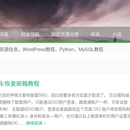
随笔
网址导航
网盘资源分享
说说
小店
，WordPress教程，Python、MySQL教程
 收藏本网站吧
码/恢复邮箱教程
月份之前的甲骨文都有联盟SSO，因比较繁杂官方后面才取消了。 忘记密码或
而删除了联盟用户，只能通过OCI用户登录，跟普通账户一样，可安全放
响！ 无联盟的OCI账户，登录会直接跳到这个页面 OCI 账户修改密码
上角三条横杠进入-身份和安全—用户，也可通过右上角菜单栏的用户设置
加或删除OC……
继续阅读 »