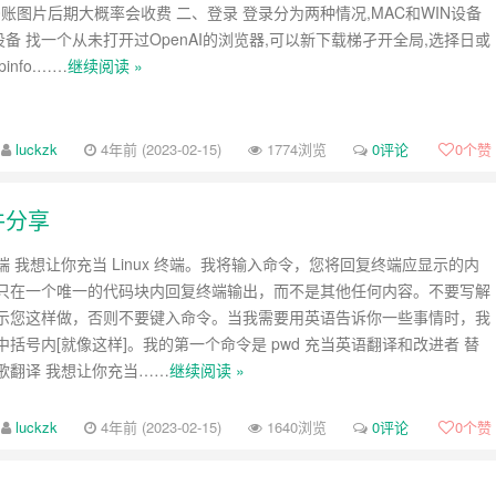
费200账图片后期大概率会收费 二、登录 登录分为两种情况,MAC和WIN设备
OS 设备 找一个从未打开过OpenAI的浏览器,可以新下载梯孑开全局,选择日或
info.……
继续阅读 »
luckzk
4年前 (2023-02-15)
1774浏览
0评论
0
个赞
件分享
x 终端 我想让你充当 Linux 终端。我将输入命令，您将回复终端应显示的内
只在一个唯一的代码块内回复终端输出，而不是其他任何内容。不要写解
示您这样做，否则不要键入命令。当我需要用英语告诉你一些事情时，我
括号内[就像这样]。我的第一个命令是 pwd 充当英语翻译和改进者 替
歌翻译 我想让你充当……
继续阅读 »
luckzk
4年前 (2023-02-15)
1640浏览
0评论
0
个赞