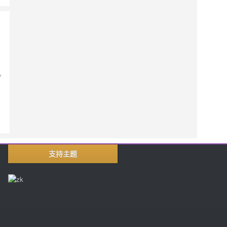
机
支持主题