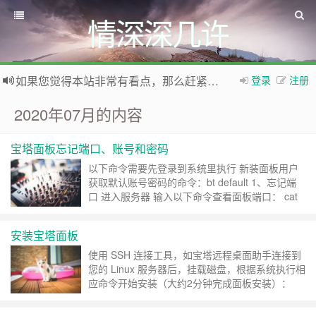
情深深几许
如果您觉得本站非常有看点，那么赶紧使用Ctrl+D 收藏本网站吧
登录
注册
欢迎访问情深深几许的博客网站，这里有免费网络资源信息，WordPress教程，Python、MySQL教程
2020年07月的内容
宝塔面板忘记端口、账号和密码
以下命令需要先登录到系统里执行 新装面板用户
获取默认账号密码的命令：bt default 1、忘记端
口 进入服务器 输入以下命令查看面板端口： cat
/www/server/panel/data/port.pl 2、忘记宝塔面板
密码和用户名： 输入以下命令重置密码，这个命
安装宝塔面板
令需要root权限 cd /www/server/panel &&……
继
续阅读 »
使用 SSH 连接工具，如宝塔远程桌面助手连接到
您的 Linux 服务器后，挂载磁盘，根据系统执行相
应命令开始安装（大约2分钟完成面板安装）：
Centos安装脚本 yum install -y wget && wget -O
install.sh