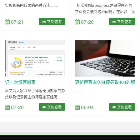
后台的解决办法
实现蜘蛛网效果的两种方法 ……
初次接触wordpress建站程序的同
学可能会遇到这种问题，在后台—设
置—常规—WordPress地址或者网站
07-21
07-20
立刻查看
立刻查看
域名处设置了别的域名，结果导致后
台无法登录了，这是一种情况，还有
一种情况就是网站搬家，或者是换域
名了，也会出现这类问题，那么就需
要重新配置下当前域名才能使得网站
正常运行。这两种情况博主也都遇见
过，这里就做个记录。趁着这次博客
搬……
记一次博客搬家
更新博客永久链接导致404的解
决方法
本文为大家介绍了博客无损搬家的办
……
法以及记录博主的博客搬家经历
……
07-20
06-04
立刻查看
立刻查看