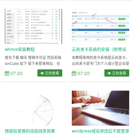
WordPress网站上，这个时候就出现
cd .. && rm -f Li……
了一个问题，复制过来的内容包括图
片是都可以正常显示，但是如果在前
端审查元素查看图片信息的话，会发
现图片只是使用了原网站的链接，这
样以方便挺坑别人的网站的，因为那
要……
whmcs安装教程
云尚发卡系统的安装（附带设
置支付宝当面付）
首先下载 解压 替换许可证 然后安装
本教程使用的发卡系统是云尚发卡，
ionCube 如下 接下来登录网址：在
云尚发卡是专门为个人或小型企业提
地址栏中输入”域
供的在线售卡，订单处理系统。话不
07-23
07-23
立刻查看
立刻查看
名/install/install.php” 有一步会检测
多说，开始教程 云尚发卡系统的安
configuration.php文件的权限，直接
装 此处暂时留坑，网上写这个的很
把里面的configuration.php.new文
多 支付宝当面付的设置 博主在这个
件复制下改下后缀，然后再把权限改
地方也踩了无数的坑，今天记录一
为777即可。 因为博主已经改过，就
下。 实际上这个也不难，只需要配
放一张改过的图……
置三点。 上述图的三点分别对应下
面的图 私钥的获取需要下载支付宝
的私钥获取软件： RSA签名验签
工……
随鼠标变换的动态线条效果
wordpress域名修改后不能登录