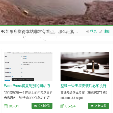
如果您觉得本站非常有看点，那么赶紧使用Ctrl+D 收藏本网站吧
登录
注册
欢迎访问情深深几许的博客网站，这里有免费网络资源信息，WordPress教程，Python、MySQL教程
WordPress将复制别的网站的
整理一些宝塔安装后必须执行
文章里的图片自动保存到自己
的命令
我们都知道一个网站上的内容尽量的
离线降级版本步骤（无需绑定手机）
去做原创，这样对SEO优化是有好
cd /root && wget
的服务器
处的，但是有时我们没有太多精力原
http://download.bt.cn/install/update/L
03-01
05-24
立刻查看
立刻查看
创或者由于其他原因，需要从其他的
7.4.5.zip unzip LinuxPanel-
网站上复制内容然后发布到我们的
7.4.5.zip cd panel bash update.sh