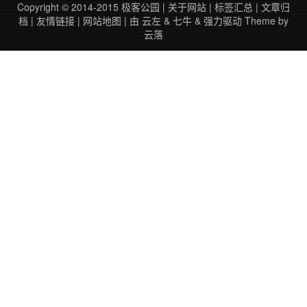
Copyright © 2014-2015
极客公园
|
关于网站
|
标签汇总
|
文章归
档
|
友情链接
|
网站地图
| 由
云左
&
七牛
&
强力驱动
Theme by
云落