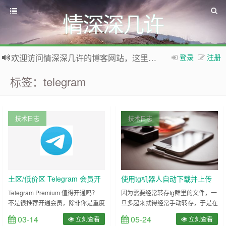
情深深几许
欢迎访问情深深几许的博客网站，这里有免费网络资源信息，WordPress教程，Python、MySQL教程
登录
注册
如果您觉得本站非常有看点，那么赶紧使用Ctrl+D 收藏本网站吧
标签：telegram
技术日志
技术日志
土区/低价区 Telegram 会员开
使用tg机器人自动下载并上传
通不完整指南
频道内文件
Telegram Premium 值得开通吗？
因为需要经常转存tg群里的文件，一
不是很推荐开通会员，除非你是重度
旦多起来就得经常手动转存，于是在
用户 根据 官方文档 的介绍，
GitHub找到了一个自动下载并上传
03-14
05-24
立刻查看
立刻查看
Telegram Premium 除了将此前免费
到OD、GD的tg机器人源码。搭建过