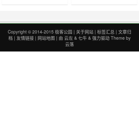
的服务（功能）限制翻倍外，增加了
程中，博主使用的是Debian9系统，
一些会员特权：单文件大小限制从
脚本作者使用的是Ubuntu 18.04.5。
2GB 调到 4GB、提供更快的下载速
其他系统自测。同时，搭建过程需要
度、语音转文字、无广告、会员专享
python3.6.9 环境，经过实测，通过
点赞图标、会员专享贴纸、可修改的
apt-get自动安装的是 python3.5，运
Copyright © 2014-2015
极客公园
|
关于网站
|
标签汇总
|
文章归
默认分组、会员标记、会员动画头
行该脚本会……
档
|
友情链接
|
网站地图
| 由
云左
&
七牛
&
强力驱动
Theme by
像、会……
云落