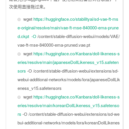
次使用直接拖过来。
wget
https://huggingface.co/stabilityai/sd-vae-ft-ms
e-original/resolve/main/vae-ft-mse-840000-ema-prune
d.ckpt -O
/content/stable-diffusion-webui/models/VAE/
vae-ft-mse-840000-ema-pruned.vae.pt
wget
https://huggingface.co/Kanbara/doll-likeness-s
eries/resolve/main/japaneseDollLikeness_v15.safeten
sors
-O /content/stable-diffusion-webui/extensions/sd-
webui-additional-networks/models/lora/japaneseDollLik
eness_v15.safetensors
wget
https://huggingface.co/Kanbara/doll-likeness-s
eries/resolve/main/koreanDollLikeness_v15.safetenso
rs
-O /content/stable-diffusion-webui/extensions/sd-we
bui-additional-networks/models/lora/koreanDollLikenes