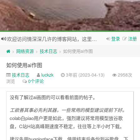
欢迎访问情深深几许的博客网站，这里有免费网络资源信息，WordPress教程，Python、MySQL教程
登录
注册
如果您觉得本站非常有看点，那么赶紧使用Ctrl+D 收藏本网站吧
网络资源
技术日志
如何使用ai作图
>
>
>
如何使用ai作图
技术日志
luckzk
3年前 (2023-04-13)
2958次
浏览
0个评论
没有了解过ai画图的可以看看前面的帖子。
工欲善其事必先利其器，一些常用的模型建议提前下好。
colab白piao用户更是如此，强烈建议将常用模型放谷歌
盘，C站H站高峰期速度不稳定，往往等上半小时下载。
建议先用huggingface下载，使用结束后备份到谷歌盘，下