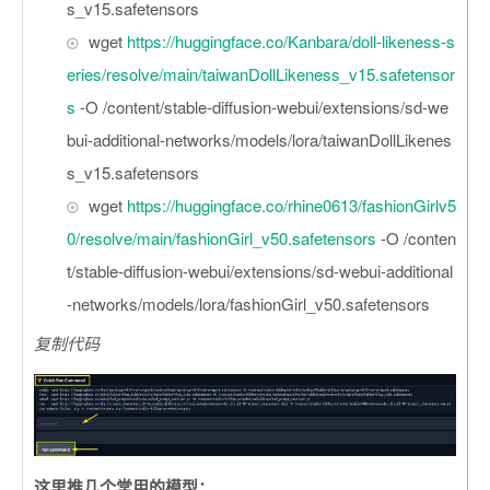
s_v15.safetensors
wget
https://huggingface.co/Kanbara/doll-likeness-s
eries/resolve/main/taiwanDollLikeness_v15.safetensor
s
-O /content/stable-diffusion-webui/extensions/sd-we
bui-additional-networks/models/lora/taiwanDollLikenes
s_v15.safetensors
wget
https://huggingface.co/rhine0613/fashionGirlv5
0/resolve/main/fashionGirl_v50.safetensors
-O /conten
t/stable-diffusion-webui/extensions/sd-webui-additional
-networks/models/lora/fashionGirl_v50.safetensors
复制代码
这里推几个常用的模型：