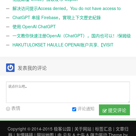
解决访问提示Access denied，You do not have access to
chat.openai.com
ChatGPT 串接 Firebase，實現上下文歷史紀錄
使用 OpenAI ChatGPT
一文教你快速注册OpenAi（ChatGPT），国内也可以！/保姆级
教程
HAKUTULOKSET HAULLE OPENAI账户共享,【VISIT
SIG8.COM】CHATGPT怎么下载,OPENAI账户购买,CHATGPT注册
不了,OPENAI账户出售,CHATGPT注册,OPENAI会员,CHATGPT注册
发表我的评论
教程,CHATGPT怎么注册,OPENAI账号申请,CHATGPT购买,
….CAF4
表情
评论通知
提交评论
Copyright © 2014-2015
极客公园
|
关于网站
|
标签汇总
|
文章归
档
|
友情链接
|
网站地图
| 由
云左
&
七牛
&
强力驱动
Theme by