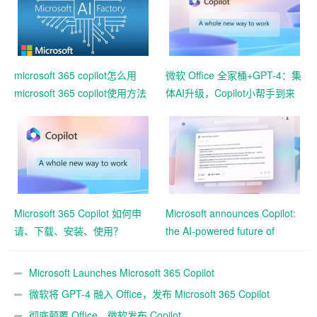
microsoft 365 copilot怎么用
微软 Office 全家桶+GPT-4：集
microsoft 365 copilot使用方法
体AI升级，Copilot小帮手到来
Microsoft 365 Copilot 如何申
Microsoft announces Copilot:
请、下载、安装、使用？
the AI-powered future of
Office documents
Microsoft Launches Microsoft 365 Copilot
微软将 GPT-4 融入 Office，发布 Microsoft 365 Copilot
彻底颠覆 Office，微软发布 Copilot