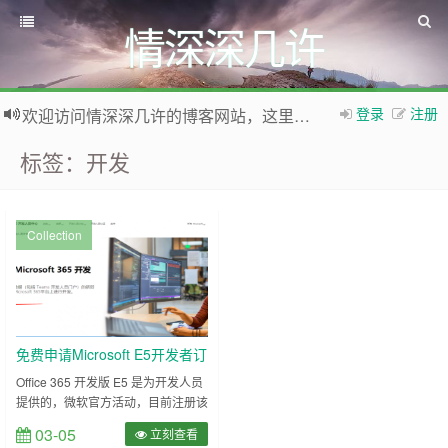
情深深几许
欢迎访问情深深几许的博客网站，这里有免费网络资源信息，WordPress教程，Python、MySQL教程
登录
注册
如果您觉得本站非常有看点，那么赶紧使用Ctrl+D 收藏本网站吧
标签：开发
Collection
免费申请Microsoft E5开发者订
阅教程和 5T Onedrive
Office 365 开发版 E5 是为开发人员
提供的，微软官方活动，目前注册该
试用版有效期为90天，90天后需要
03-05
立刻查看
证明是开发者才能续订。 包括 25 个