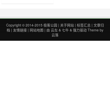
用于开发目的的用户许可证 访问核
心 Microsoft 365 工作负载和功能
（不包括 Windows），包括： 所有
Office 365 应用，包括
SharePoint、OneDrive、
Copyright © 2014-2015
极客公园
|
关于网站
|
标签汇总
|
文章归
Outlook……
档
|
友情链接
|
网站地图
| 由
云左
&
七牛
&
强力驱动
Theme by
云落