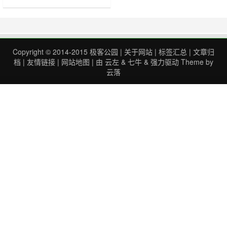
这个任务就会被杀掉，一切半途而废
了。这时，我们可以用screen命令
解决这个问题。 ……
Copyright © 2014-2015
极客公园
|
关于网站
|
标签汇总
|
文章归
档
|
友情链接
|
网站地图
| 由
云左
&
七牛
&
强力驱动
Theme by
云落