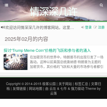
情深深几许
欢迎访问情深深几许的博客网站，这里有免费网络资源信息，WordPress教程，Python、MySQL教程
登录
注册
如果您觉得本站非常有看点，那么赶紧使用Ctrl+D 收藏本网站吧
2025年02月的内容
探讨“Trump Meme Coin”价格的飞跃和参与者的涌入
在加密货币的世界中，特朗普币的出现引发了一场
轰动。这种以前美国总统唐纳德·特朗普为主题的
加密货币，其价格的飞跃和大量的市场参与者都引
发了人们的关注。 特朗普币的价格在短时间内飞
速上涨，这在加密货币市场中并不罕见，但特朗普
梗币的情况却格外引人注目。这种价格的飞跃吸引
Copyright © 2014-2015
极客公园
|
关于网站
|
标签汇总
|
文章归
了大量的投资者，他们希望能从这种新型加密货币
档
|
友情链接
|
网站地图
| 由
云左
&
七牛
&
强力驱动
Theme by
中获利。 然而，尽管价格的飞跃可能会吸引投资
云落
者，但这……
继续阅读 »