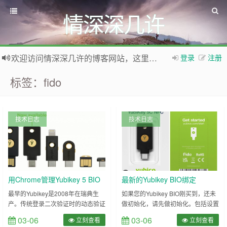
情深深几许
欢迎访问情深深几许的博客网站，这里有免费网络资源信息，WordPress教程，Python、MySQL教程
登录
注册
如果您觉得本站非常有看点，那么赶紧使用Ctrl+D 收藏本网站吧
标签：fido
技术日志
技术日志
用Chrome管理Yubikey 5 BIO
最新的Yubikey BIO绑定
指纹
Google帐号做二次认证
最早的Yubikey是2008年在瑞典生
如果您的Yubikey BIO刚买到，还未
产。传统登录二次验证时的动态验证
做初始化，请先做初始化。包括设置
码，是你知道的信息，还有可能被钓
PIN密码保护及绑定自己的指纹。请
03-06
03-06
立刻查看
立刻查看
鱼或者其它方式被黑客所获得。而
参考：Freelink：用Chrome管理