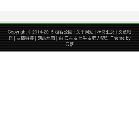
Yubikey是一个物理的Key，必须插
Yubikey BIO指纹? 1、登录Google
到系统，并且认证时需要手指按Key
账户，并管理Google账号。点右上
中间下凹黄色的圆圈区域，才能认证
角圆圈，再点菜单“Manage your
完成。因此黑客即使拿到你的账号密
Google Account” 2、点左侧”
码，并且Key插在电脑上他都无法登
Secu……
Copyright © 2014-2015
极客公园
|
关于网站
|
标签汇总
|
文章归
录。这样极大的保护了账号的安全。
档
|
友情链接
|
网站地图
| 由
云左
&
七牛
&
强力驱动
Theme by
Yubikey……
云落