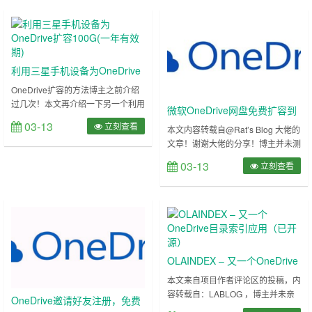
非常不错的！ 希望对大家有所帮
助！ 简介 手里面有了几个
OneDrive的号，有个人号，E5管理
号，A1子号，A1P子号，世纪互联
子号，可是都是空的，也不敢存太多
利用三星手机设备为OneDrive
东西，要是能够转存资源就好……
扩容100G(一年有效期)
OneDrive扩容的方法博主之前介绍
过几次！本文再介绍一下另一个利用
微软OneDrive网盘免费扩容到
三星设备为OneDrive的方法！其实
03-13
立刻查看
25T存储空间
本文内容转载自@Rat’s Blog 大佬的
这个活动很早之前就有了。 有大佬
文章！谢谢大佬的分享！博主并未测
想利用安卓模拟器模拟三星手机试一
试！ 对于有大量存储需求的网友可
试？理论上是不行的，活动中明确提
03-13
立刻查看
能是一个福利了，微软官方也有一个
到需要是预装的OneDrive！如果你
介绍：OneDrive for Business服务
或者周围的朋友有三星手机可以试一
描述。 这个扩容需要微软官方人工
试！ 微软OneDrive网盘免费扩容到
审核，所以大家申请的时候注意存储
25T存储空间 OneDrive邀请好友注
的内容要和谐！~ 说明：之前老有人
册……
提到OneDrive 5T不够用，这里博主
就分享个免……
OLAINDEX – 又一个OneDrive
目录索引应用（已开源）
本文来自项目作者评论区的投稿，内
容转载自：LABLOG ，博主并未亲
OneDrive邀请好友注册，免费
测！ 博主看了一下，操作难道略