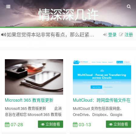
情深深几许
如果您觉得本站非常有看点，那么赶紧使用Ctrl+D 收藏本网站吧
登录
注册
欢迎访问情深深几许的博客网站，这里有免费网络资源信息，WordPress教程，Python、MySQL教程
Microsoft 365 教育版更新
MultCloud：跨网盘传输文件在
线服务，支持百度网盘！
Microsoft 365 教育版更新 此消
MultCloud 支持包括百度网盘、
息旨在通知您 Microsoft 365 教育版
OneDrive、Dropbox、Google
即将推出两项更新，这些更新将于
Drive、MEGA、FTP服务器等在内
07-28
03-13
立刻查看
立刻查看
2023 年 8 月 1 日公开。重要提示：
的超过30种线上存储服务！ 无需注
在 8 月 1 日公开之前，请勿与客户
册即可使用！部分老账号支持2T的