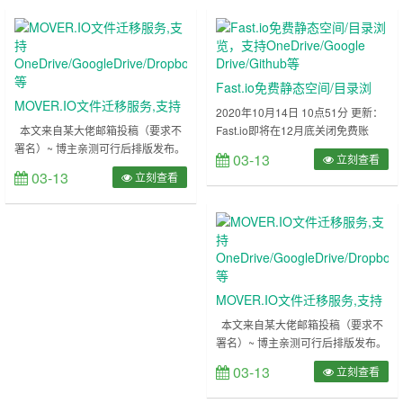
共享公告。 Office 365 A1 Plus 计划
传输流量（不知道啥时候送的）！
将于 2024 年 8 月 1 日停用。
其他类似平台：Air Explorer
Microsoft将停用 Office ……
/ MOVER.IO 官网地址
https://www.multcloud.com/cn/……
Fast.io免费静态空间/目录浏
MOVER.IO文件迁移服务,支持
览，支持OneDrive/Google
2020年10月14日 10点51分 更新：
OneDrive/GoogleDrive/Dropbox
本文来自某大佬邮箱投稿（要求不
Fast.io即将在12月底关闭免费账
Drive/Github等
署名）~ 博主亲测可行后排版发布。
号，只提供免费试用（刚才尝试登陆
等
03-13
立刻查看
本文主要介绍一个服务平台能支持国
一下我的账号发现账号被ban了
03-13
立刻查看
外主流云存储服务文件数据的迁移复
~~）。 我们已听取您的反馈，并要
制，并且是免费的！！传输速度还是
求我们将其牢记在心。在接下来的几
非常不错的！ 希望对大家有所帮
个月中，我们将扩大和缩小产品范
助！ 简介 手里面有了几个
围，以关注关键用户需求。 我们还
OneDrive的号，有个人号，E5管理
将淘汰我们的免费服务层，而专注于
号，A1子号，A1P子号，世纪互联
免费试用。这一变化使我们能够专注
子号，可是都是空的，也不敢存太多
于为客户提供更好的支……
MOVER.IO文件迁移服务,支持
东西，要是能够转存资源就好……
OneDrive/GoogleDrive/Dropbox
本文来自某大佬邮箱投稿（要求不
署名）~ 博主亲测可行后排版发布。
等
本文主要介绍一个服务平台能支持国
03-13
立刻查看
外主流云存储服务文件数据的迁移复
制，并且是免费的！！传输速度还是