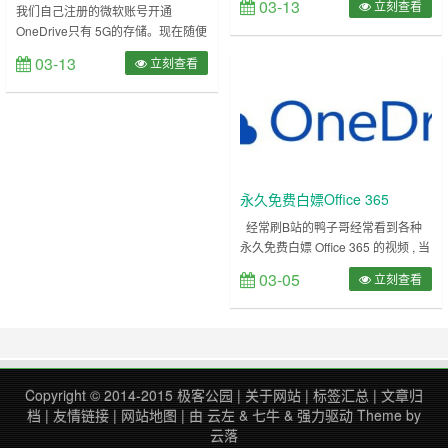
03-13
立刻查看
扩容到15G存储！
我们自己注册的微软账号开通
大，动手能力强的兄弟可以折腾一
OneDrive只有 5G的存储。现在随便
下！等待作者进一步优化普通用户的
一个蓝光高清电影就把空间占满了！
可操作性。 也许你对这篇文章也感
03-13
立刻查看
本文介绍一个方法能将账号再扩容
兴趣：申请OneDrive 5T 网盘便民方
10G。一共能获得 15G的存储！ 也
法和邮箱 本项目受 Oneindex 启
是很早之前的方法了！就是通过刷邀
发，功能借鉴其思想，在这里感谢。
请链接。 这个水文章提醒一下大
项目持续开发，会加入更多功能，欢
家！ 如果你需要更大容量的
迎大家提iss……
OneDrive ，那么只能移步：申请
OneDrive 5T 网盘便民方法和邮箱
永久免费白嫖Office 365
个人版的OneDr……
A1/A1P账号？现在微软开始大
经常刷B站的鸭子哥经常看到各种
永久免费白嫖 Office 365 的视频 , 当
规模封杀
然不用看视频也知道里面是什么方
03-05
立刻查看
法。 这种所谓的永久免费白嫖指的
就是A1/A1P学生和教育账户 ，这些
账户利用某些学校的邮箱白嫖微软的
福利。 但微软显然是知道这些情况
的，这就是为什么蓝点网多年前免费
赠送的教育版账号后面陆续都被封掉
Copyright © 2014-2015
极客公园
|
关于网站
|
标签汇总
|
文章归
的原因。 蓝点网也倒是介绍过其他
档
|
友情链接
|
网站地图
| 由
云左
&
七牛
&
强力驱动
Theme by
正规……
云落