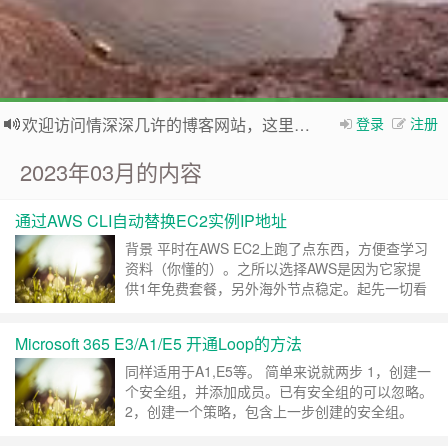
欢迎访问情深深几许的博客网站，这里有免费网络资源信息，WordPress教程，Python、MySQL教程
登录
注册
如果您觉得本站非常有看点，那么赶紧使用Ctrl+D 收藏本网站吧
2023年03月的内容
通过AWS CLI自动替换EC2实例IP地址
背景 平时在AWS EC2上跑了点东西，方便查学习
资料（你懂的）。之所以选择AWS是因为它家提
供1年免费套餐，另外海外节点稳定。起先一切看
起来不错，可以实现自由冲浪。 但过不了多久就
会被 王府井 屏蔽，没办法，多启几个容器吧（内
Microsoft 365 E3/A1/E5 开通Loop的方法
存有限，一次启用5个不同的端口，发现不好用时
手工切换本机客户端端口呗，5个端口都换完了就
同样适用于A1,E5等。 简单来说就两步 1，创建一
重新绑定个弹性IP，也算个解决办法。 但最
个安全组，并添加成员。已有安全组的可以忽略。
近……
继续阅读 »
2，创建一个策略，包含上一步创建的安全组。
3，完事。 下面是官方教程，看不懂用翻译，跟着