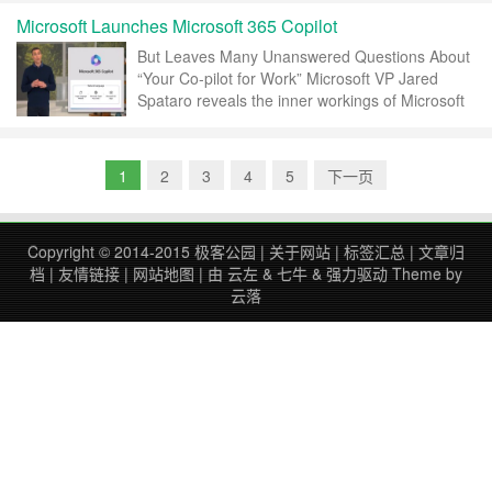
继续阅读 »
Microsoft Launches Microsoft 365 Copilot
But Leaves Many Unanswered Questions About
“Your Co-pilot for Work” Microsoft VP Jared
Spataro reveals the inner workings of Microsoft
365 CoPilot I spent an interesting afternoo……
继续阅读 »
1
2
3
4
5
下一页
Copyright © 2014-2015
极客公园
|
关于网站
|
标签汇总
|
文章归
档
|
友情链接
|
网站地图
| 由
云左
&
七牛
&
强力驱动
Theme by
云落