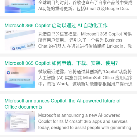
全球瞩目的时刻，谷歌也宣布了自家产品线中集成
AI功能的重磅更新，包括Gmail以及Google Doc、
Sheets、Slides等所有Workspace办公组件，还开
放了自家的大语言模型PaLM的 API。 微软不遑多
Microsoft 365 Copilot 启动以通过 AI 自动化工作
让的，在前脚OpenAI刚发完GPT-4，就马不停蹄
召开了一场AI主题的发布会，Off……
继续阅读 »
凭借自己的语言模型，Microsoft 365 Copilot 可供
所有用户使用。 还引入了一个名为 Business
Chat 的机器人 在通过进行传输期间 LinkedIn，我
们很荣幸推出 Microsoft 365 副驾驶，这款新的个
人助理有望在我们日常使用的应用程序中提供更高
Microsoft 365 Copilot 如何申请、下载、安装、使用？
的工作效率。 该新颖性从今天起面向所有订阅者
发布，标志着……
继续阅读 »
微软最近透露，它将通过其创新的“Copilot”功能将
人工智能 (AI) 实施到其 MicroSoft Office 应用程序
中，包括 Word。 这项新功能能够根据用户提示通
过自然语言生成文本，允许用户请求帮助创建特定
主题的报告，同时还能够参考离线源材料，例如计
Microsoft announces Copilot: the AI-powered future of
算机上的其他文档。它可以帮助我们撰写文档、制
Office documents
作表格、设计演示文稿等等。但是，有时候我们也
会遇到一……
继续阅读 »
Microsoft is announcing a new AI-powered
Copilot for its Microsoft 365 apps and services
today, designed to assist people with generating
documents, emails, presentations, and muc……