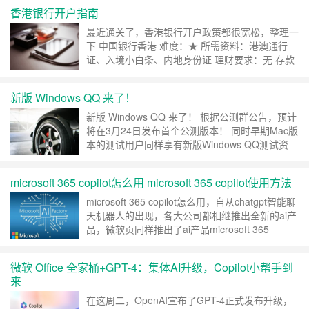
走就行，很简单。 创建安全组的
香港银行开户指南
https://learn.microsoft.com/en-us/microsoft-
365/admin/email/create-edi……
继续阅读 »
最近通关了，香港银行开户政策都很宽松，整理一
下 中国银行香港 难度：★ 所需资料：港澳通行
证、入境小白条、内地身份证 理财要求：无 存款
要求：无 预约时间：无需预约 推荐路线：香港西
九龙高铁站，中港城2楼 分行 招商永隆 难度：
新版 Windows QQ 来了！
★★ 所需资料：港澳通行证、入境小白条、内地
身份证、地址证明 理财要求：无 存款要求：存款
新版 Windows QQ 来了！ 根据公测群公告，预计
10000 预约时间：提前在 招商……
继续阅读 »
将在3月24日发布首个公测版本！ 同时早期Mac版
本的测试用户同样享有新版Windows QQ测试资
格。 很有幸的在公测群里，等公测版发布后再给
大伙开个帖子更新，这么多年QQ终于是舍得丢弃
microsoft 365 copilot怎么用 microsoft 365 copilot使用方法
Windows那陈年老框架了。实话实说，旧版的QQ
真的不太适用于新版的Windows系统，历史迭代
microsoft 365 copilot怎么用，自从chatgpt智能聊
下的陈年垃圾太多。……
继续阅读 »
天机器人的出现，各大公司都相继推出全新的ai产
品，微软页同样推出了ai产品microsoft 365
copilot，其中为用户提供全新的工作方式，例如
word文档能够总结文档并且提出建议，Excel表格
微软 Office 全家桶+GPT-4：集体AI升级，Copilot小帮手到
能够更加轻松的建立复杂的电子表格，下面小编会
来
详细的告诉大家microsoft 36……
继续阅读 »
在这周二，OpenAI宣布了GPT-4正式发布升级，