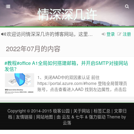
情深深几许
欢迎访问情深深几许的博客网站，这里有免费网络资源信息，WordPress教程，Python、MySQL教程
登录
注册
如果您觉得本站非常有看点，那么赶紧使用Ctrl+D 收藏本网站吧
2022年07月的内容
#教程#office A1全局如何搭建邮箱，并开启SMTP对接网站
发信？
1、关闭AAD中的双因素认证 前往
https://portal.azure.com/#home 登陆全局管理员
账号，点击查看进入AAD 找到左边属性，点击后
进入最下方的 管理安全默认值 将启用安全默认值
设置为 否 2、为特定用户开启smtp 使用全局管理
员进入
Copyright © 2014-2015
极客公园
|
关于网站
|
标签汇总
|
文章归
https://admin.microsoft.com/Adminportal/Home#
档
|
友情链接
|
网站地图
| 由
云左
&
七牛
&
强力驱动
Theme by
……
继续阅读 »
云落