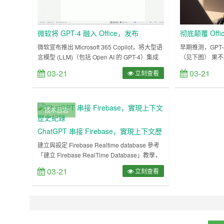
微软将 GPT-4 融入 Office，发布
彻底颠覆 Offi
Microsoft 365 Copilot
微软宣布推出 Microsoft 365 Copilot，将大型语
早期推测，GPT
言模型 (LLM)（包括 Open AI 的 GPT-4）集成
（见下图） 果不
到 Microsoft 365 应用程序中。 微软董事长兼首
软宣布，正式为 Mi
03-21
03-21
立刻查看
席执行官 Satya Nadella 表示：“今天标志着我
人工智能驱动的 Copi
们与计算交互方式的演变迈出了重要的一步，这
Copilot）
将从根本上改变我们的工作方式并释放出新一轮
件、演示文稿和更多
的生产力增长。” 根据介绍，……
OpenAI 的 G
技术日志
ChatGPT 串接 Firebase，實現上下文歷
史紀錄
建立與設定 Firebase Realtime database 參考
「建立 Firebase RealTime Database」教學，
建立一個 Firebase Realtime database。 參考
03-21
立刻查看
「設定 Firebase RealTime Database 安全規
則」教學，將讀取和寫入的規則都設為 true。
參考「串接 Firebase R……