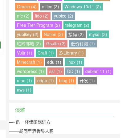
Oracle (4)
office (3)
Windows 10/11 (2)
nfc (2)
fido (2)
yubico (2)
Free Tier Program (2)
telegram (2)
yubikey (2)
Notion (2)
接码 (2)
mysql (2)
临时邮箱 (2)
Gsuite (2)
低价订阅 (1)
Vultr (1)
Craft (1)
Z-Library (1)
口
Minecraft (1)
edu (1)
linux (1)
wordpress (1)
ssr (1)
DD (1)
debian 11 (1)
mac (1)
edge (1)
blog (1)
开发 (1)
aws (1)
淡雅
—- 酌一杯佳酿飘远方
——-胡同里酒香醉人肠