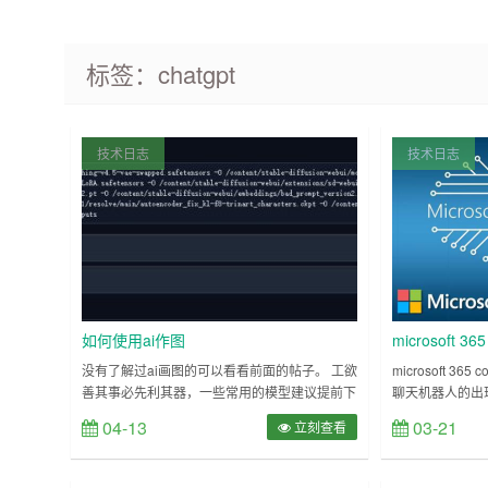
标签：chatgpt
技术日志
技术日志
如何使用ai作图
microsoft 36
365 copilo
没有了解过ai画图的可以看看前面的帖子。 工欲
microsoft 36
善其事必先利其器，一些常用的模型建议提前下
聊天机器人的出
好。 colab白piao用户更是如此，强烈建议将常
ai产品，微软页同样
04-13
03-21
立刻查看
用模型放谷歌盘，C站H站高峰期速度不稳定，
copilot，
往往等上半小时下载。 建议先用huggingface下
word文档能够
载，使用结束后备份到谷歌盘，下次使用直接拖
格能够更加轻松