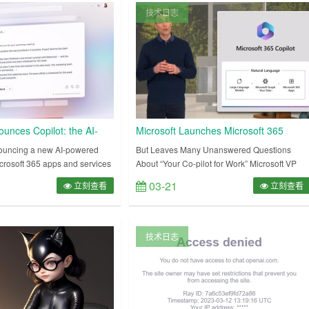
icrosoft 36……
OpenAI刚发完GPT-4，就马不停蹄召开了一场
技术日志
AI主题的发布会，Off……
ounces Copilot: the AI-
Microsoft Launches Microsoft 365
e of Office documents
Copilot
nouncing a new AI-powered
But Leaves Many Unanswered Questions
Microsoft 365 apps and services
About “Your Co-pilot for Work” Microsoft VP
to assist people with
Jared Spataro reveals the inner workings of
03-21
立刻查看
立刻查看
ments, emails, presentations,
Microsoft 365 CoPilot I spent an interesting
afternoo……
技术日志