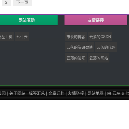
2
下一页
网站驱动
友情链接
云左主机
七牛云
市长的博客
云落的CSDN
云落的腾讯微博
云落的代码
云落的贴吧
云落的网站
公园
|
关于网站
|
标签汇总
|
文章归档
|
友情链接
|
网站地图
| 由
云左
&