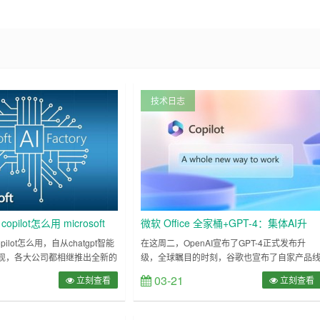
技术日志
5 copilot怎么用 microsoft
微软 Office 全家桶+GPT-4：集体AI升
t使用方法
级，Copilot小帮手到来
5 copilot怎么用，自从chatgpt智能
在这周二，OpenAI宣布了GPT-4正式发布升
现，各大公司都相继推出全新的
级，全球瞩目的时刻，谷歌也宣布了自家产品
推出了ai产品microsoft 365
中集成AI功能的重磅更新，包括Gmail以及
03-21
立刻查看
立刻查看
其中为用户提供全新的工作方式，例如
Google Doc、Sheets、Slides等所有
总结文档并且提出建议，Excel表
Workspace办公组件，还开放了自家的大语言
的建立复杂的电子表格，下面小
型PaLM的 API。 微软不遑多让的，在前脚