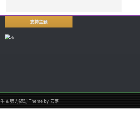
支持主题
七牛
&
强力驱动
Theme by
云落