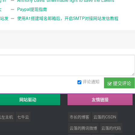
g in
Anthony Davis’ unwinnable fight to save the Lakers’
nts
大
season
Paypal提现指南
网站发
使用A1搭建域名邮箱后，开启SMTP对接网站发信教程
评论通知
提交评论
网站驱动
友情链接
云左主机
七牛云
市长的博客
云落的CSDN
云落的腾讯微博
云落的代码