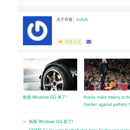
关于作者：
luckzk
作者主页
新版 Windows QQ 来了！
Knicks make history at th
Garden against pathetic 
新版 Windows QQ 来了！