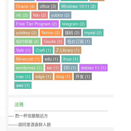
Oracle (4)
office (3)
Windows 10/11 (2)
nfc (2)
fido (2)
yubico (2)
Free Tier Program (2)
telegram (2)
yubikey (2)
Notion (2)
接码 (2)
mysql (2)
临时邮箱 (2)
Gsuite (2)
低价订阅 (1)
Vultr (1)
Craft (1)
Z-Library (1)
Minecraft (1)
edu (1)
linux (1)
wordpress (1)
ssr (1)
DD (1)
debian 11 (1)
mac (1)
edge (1)
blog (1)
开发 (1)
aws (1)
淡雅
—- 酌一杯佳酿飘远方
——-胡同里酒香醉人肠