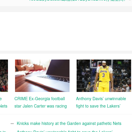
e
CRIME Ex-Georgia football
Anthony Davis’ unwinnable
Nets
star Jalen Carter was racing
fight to save the Lakers’
in deadly crash that killed
season
teammate and staffer, arrest
Knicks make history at the Garden against pathetic Nets
warrants allege