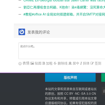
CRIME Ex-Georgia football star Jalen Carter was racin
deadly crash that killed teammate and staffer, arrest warra
劉亞仁再爆吸食古柯鹼、K他命！染4毒網驚：沒死算命
allege
#教程#office A1全局如何搭建邮箱，并开启SMTP对接
信？
发表我的评论
表情
贴图
加粗
删除线
居中
斜体
签到
版权声明
本站的文章和资源来自互联网或者站长
的原创，按照 CC BY -NC -SA 3.0 CN
协议发布和共享，转载或引用本站文章
应遵循相同协议。如果有侵犯版权的资